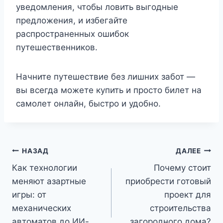
уведомления, чтобы ловить выгодные
предложения, и избегайте
распространенных ошибок
путешественников.
Начните путешествие без лишних забот —
вы всегда можете купить и просто билет на
самолет онлайн, быстро и удобно.
Навигация
НАЗАД
ДАЛЕЕ
Как технологии
Почему стоит
по
меняют азартные
приобрести готовый
записям
игры: от
проект для
механических
строительства
автоматов до ИИ-
загородного дома?