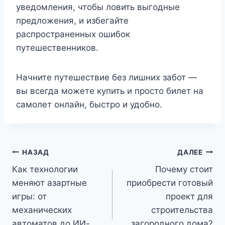
уведомления, чтобы ловить выгодные
предложения, и избегайте
распространенных ошибок
путешественников.
Начните путешествие без лишних забот —
вы всегда можете купить и просто билет на
самолет онлайн, быстро и удобно.
Навигация
НАЗАД
ДАЛЕЕ
Как технологии
Почему стоит
по
меняют азартные
приобрести готовый
записям
игры: от
проект для
механических
строительства
автоматов до ИИ-
загородного дома?