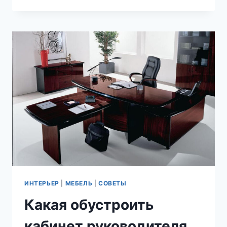
ПОДОБРАТЬ
МЕБЕЛЬ
ДЛЯ
МАЛЕНЬКОЙ
И
УЗКОЙ
СПАЛЬНИ?
СОВЕТЫ
ИНТЕРЬЕР
|
МЕБЕЛЬ
|
СОВЕТЫ
Какая обустроить
кабинет руководителя