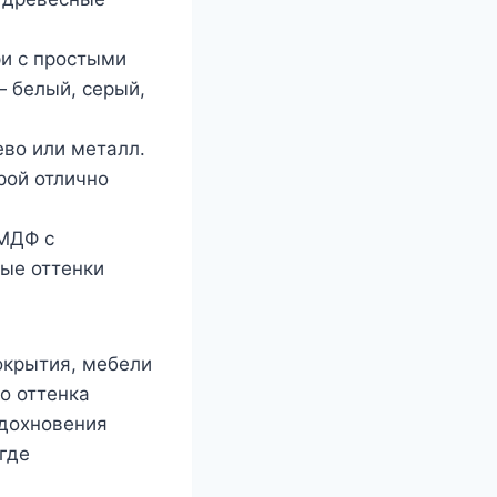
и с простыми
 белый, серый,
во или металл.
рой отлично
 МДФ с
ые оттенки
окрытия, мебели
о оттенка
вдохновения
где