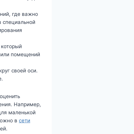
ний, где важно
в специальной
ирования
 который
в или помещений
руг своей оси.
е.
 оценить
ения. Например,
для маленькой
можно в
сети
ей.