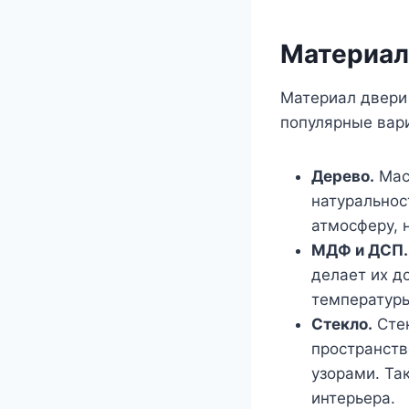
Материал
Материал двери 
популярные вар
Дерево.
Мас
натуральнос
атмосферу, 
МДФ и ДСП.
делает их д
температуры
Стекло.
Стек
пространств
узорами. Та
интерьера.