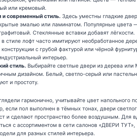
лый или кремовый.
 и современный стиль.
Здесь уместны гладкие двер
крытые эмалью или ламинатом. Популярные цвета —
графитовый. Стеклянные вставки добавят лёгкости.
в стиле лофт часто имитируют необработанное дере
конструкции с грубой фактурой или чёрной фурниту
индустриальный интерьер.
ий стиль.
Выбирайте светлые двери из дерева или
чным дизайном. Белый, светло-серый или пастельн
уют и простоту.
глядели гармонично, учитывайте цвет напольного п
р, если пол выполнен в тёмных тонах, двери светлог
ст и сделают пространство более воздушным. Для 
ься с ассортиментом в сети салонов «ДВЕРИ ТУТ», 
одели для разных стилей интерьера.