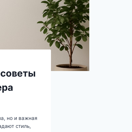
 советы
ера
а, но и важная
адают стиль,