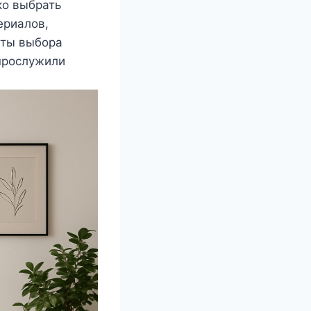
ко выбрать
ериалов,
кты выбора
прослужили