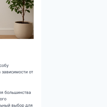
собу
в зависимости от
ля большинства
ого
льный выбор для