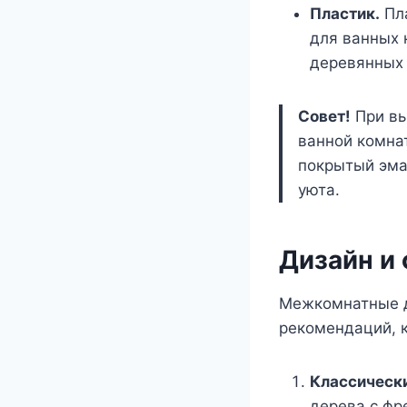
Пластик.
Пла
для ванных 
деревянных 
Совет!
При вы
ванной комна
покрытый эма
уюта.
Дизайн и 
Межкомнатные д
рекомендаций, 
Классически
дерева с фр