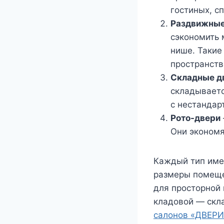
гостиных, сп
Раздвижные
сэкономить 
нише. Такие
пространств
Складные д
складываетс
с нестандар
Рото-двери
Они экономя
Каждый тип имее
размеры помеще
для просторной
кладовой — скл
салонов «ДВЕРИ