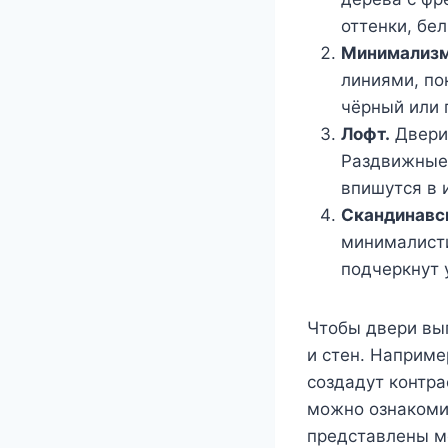
оттенки, бе
Минимализм
линиями, по
чёрный или 
Лофт.
Двери 
Раздвижные 
впишутся в 
Скандинавск
минималисти
подчеркнут 
Чтобы двери вы
и стен. Наприме
создадут контра
можно ознакомит
представлены м