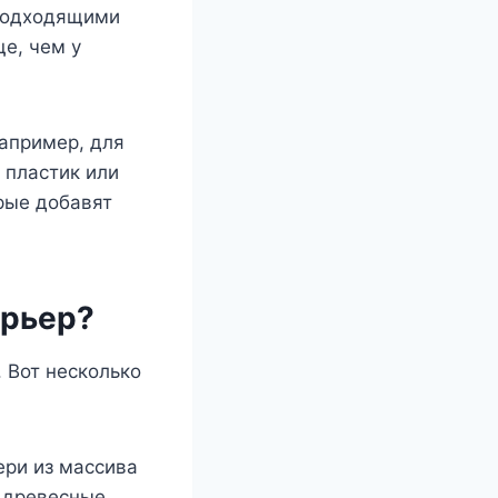
 подходящими
е, чем у
апример, для
 пластик или
рые добавят
ерьер?
 Вот несколько
ери из массива
е древесные