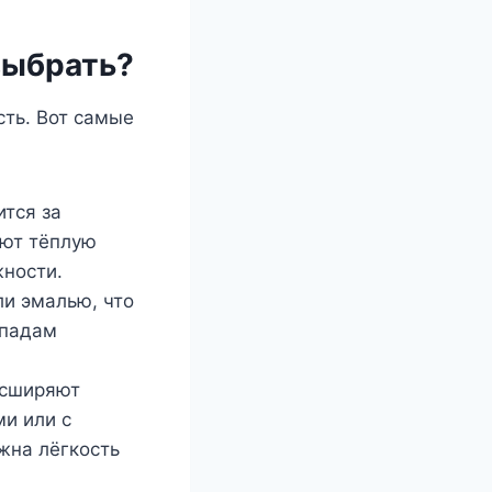
выбрать?
сть. Вот самые
тся за
ают тёплую
жности.
и эмалью, что
епадам
асширяют
и или с
жна лёгкость