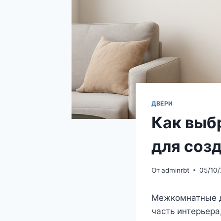
ДВЕРИ
Как выб
для соз
От
adminrbt
05/10
Межкомнатные д
часть интерьера