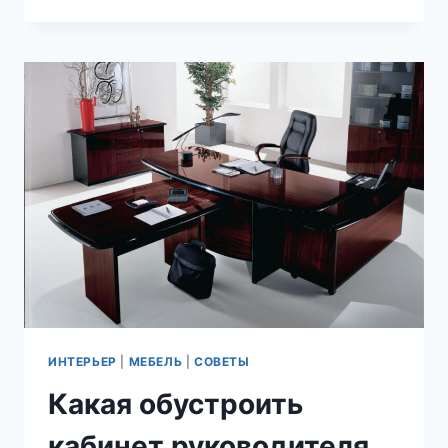
ПОДОБРАТЬ
МЕБЕЛЬ
ДЛЯ
МАЛЕНЬКОЙ
И
УЗКОЙ
СПАЛЬНИ?
СОВЕТЫ
ИНТЕРЬЕР
|
МЕБЕЛЬ
|
СОВЕТЫ
Какая обустроить
кабинет руководителя